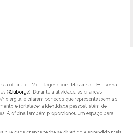
lizou a oficina de Modelagem com Massinha – Esquema
es (
@juborge
). Durante a atividade, as crianças
A e argila, e criaram bonecos que representassem a si
ento e fortalecer a identidade pessoal, além de
ças. A oficina também proporcionou um espaço para
 que cada criança tenha se divertido e aprendido mais